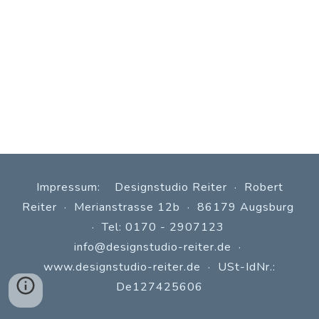
Impressum: Designstudio Reiter · Robert
Reiter · Merianstrasse 12b · 86179 Augsburg
· Tel: 0170 - 2907123
info@designstudio-reiter.de
·
www.
designstudio-reiter.de
· USt-IdNr.:
De127425606